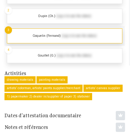
2
Dupin (Ch.)
(Log in to see the dates)
3
Coquelin (Fernand)
(Log in to see the dates)
4
Gouillet (G.)
(Log in to see the dates)
Activities
drawing materials
painting materials
artists’ colorman, artists’ paints supplier/merchant
artists’ canvas supplier
1) papermaker 2) dealer in/supplier of paper 3) stationer
Dates d'attestation documentaire
Notes et références