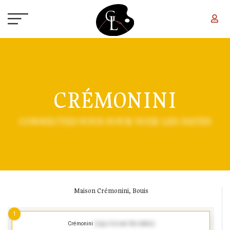
Skip to main content
CRÉMONINI
CONNECTEZ-VOUS POUR VOIR LES DATES
Maison Crémonini, Bouis
1
Crémonini
(Log in to see the dates)