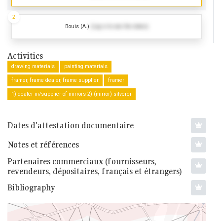
2
Bouis (A.)
(Log in to see the dates)
Activities
drawing materials
painting materials
framer, frame dealer, frame supplier
framer
1) dealer in/supplier of mirrors 2) (mirror) silverer
Dates d'attestation documentaire
Notes et références
Partenaires commerciaux (fournisseurs,
revendeurs, dépositaires, français et étrangers)
Bibliography