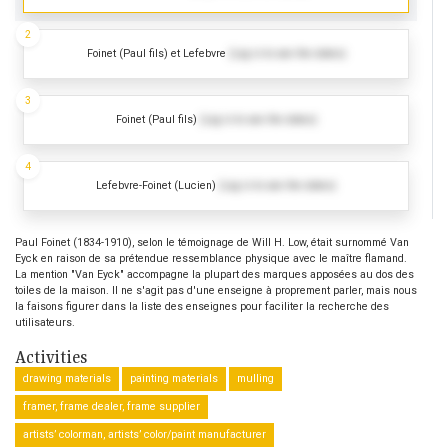
2
Foinet (Paul fils) et Lefebvre
(Log in to see the dates)
3
Foinet (Paul fils)
(Log in to see the dates)
4
Lefebvre-Foinet (Lucien)
(Log in to see the dates)
Paul Foinet (1834-1910), selon le témoignage de Will H. Low, était surnommé Van
Eyck en raison de sa prétendue ressemblance physique avec le maître flamand.
La mention "Van Eyck" accompagne la plupart des marques apposées au dos des
toiles de la maison. Il ne s'agit pas d'une enseigne à proprement parler, mais nous
la faisons figurer dans la liste des enseignes pour faciliter la recherche des
utilisateurs.
Activities
drawing materials
painting materials
mulling
framer, frame dealer, frame supplier
artists’ colorman, artists’ color/paint manufacturer