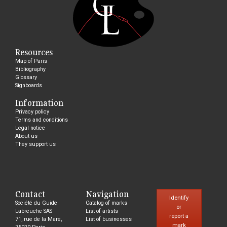
Resources
Map of Paris
Bibliography
Glossary
Signboards
Information
Privacy policy
Terms and conditions
Legal notice
About us
They support us
Contact
Navigation
Identify
Société du Guide
Catalog of marks
or
Labreuche SAS
List of artists
report a
71, rue de la Mare,
List of businesses
mark