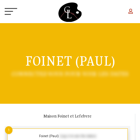
Skip to main content
FOINET (PAUL)
CONNECTEZ-VOUS POUR VOIR LES DATES
Maison Foinet et Lefebvre
1
Foinet (Paul)
(Log in to see the dates)