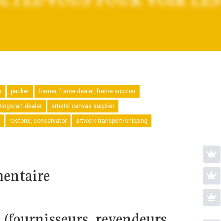
s
packer
framer, frame dealer, frame supplier
tings/art dealer
artists’ canvas supplier
restorer, conservator
artwork transport/shipping
e
mentaire
(fournisseurs, revendeurs,