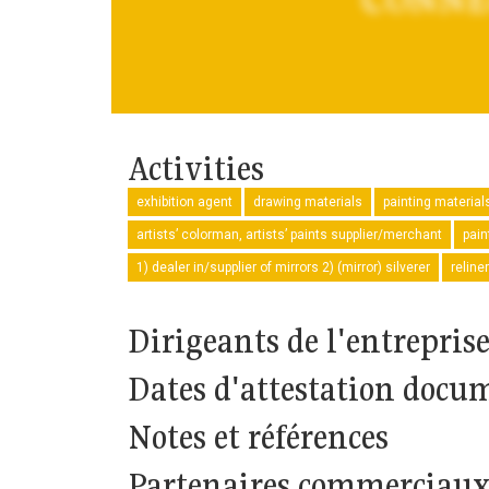
Activities
exhibition agent
drawing materials
painting material
artists’ colorman, artists’ paints supplier/merchant
pain
1) dealer in/supplier of mirrors 2) (mirror) silverer
reliner
Dirigeants de l'entrepris
Dates d'attestation docu
Notes et références
Partenaires commerciaux 