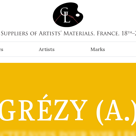
es
Artists
Marks
GRÉZY (A.
CTEZ-VOUS POUR VOIR LES