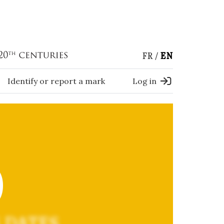
FR
EN
Identify or report a mark
Log in
)
 DATES