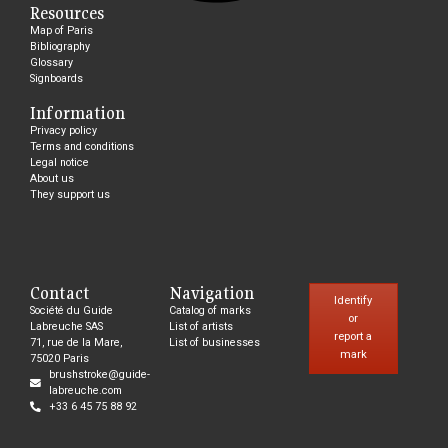
Resources
Map of Paris
Bibliography
Glossary
Signboards
Information
Privacy policy
Terms and conditions
Legal notice
About us
They support us
Contact
Navigation
Identify
Société du Guide
Catalog of marks
or
Labreuche SAS
List of artists
report a
71, rue de la Mare,
List of businesses
mark
75020 Paris
brushstroke@guide-
labreuche.com
+33 6 45 75 88 92