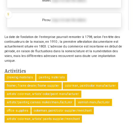
Malet
(Log in to see the dates)
9
Picou
(Log in to see the dates)
La date de fondation de l'entreprise pourrait remonter à 1798, selon l'en-tête des
continuateurs de la maison, en 1910 ; la première attestation documentaire est
actuellement située en 1803. L'adresse du commerce est incertaine en début de
période, en raison de fluctuations dans la nomenclature et la numérotation des
voies, mais les différentes adresses recouvrent sans doute une implantation
unique.
Activities
drawing materials
painting materials
framer, frame dealer, frame supplier
colorman, paint/color manufacturer
artists’ colorman, artists’ color/paint manufacturer
artists’/painting canvas maker/manufacturer
varnish manufacturer
office supplies
colorman, paint/color supplier/merchant
artists’ colorman, artists’ paints supplier/merchant