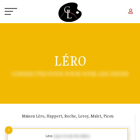
Skip to main content
LÉRO
CONNECTEZ-VOUS POUR VOIR LES DATES
Maison Léro, Happert, Roche, Leroy, Malet, Picou
1
Léro
(Log in to see the dates)