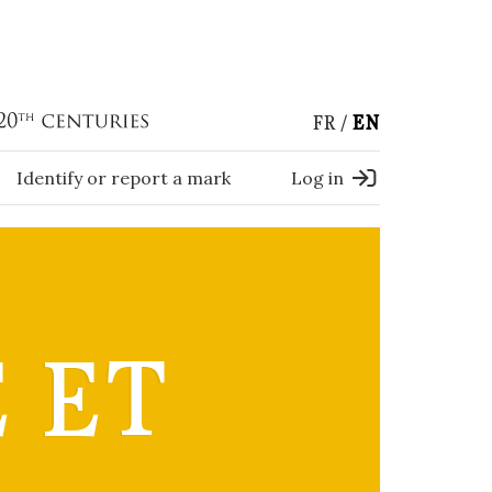
FR
EN
Identify or report a mark
Log in
 ET