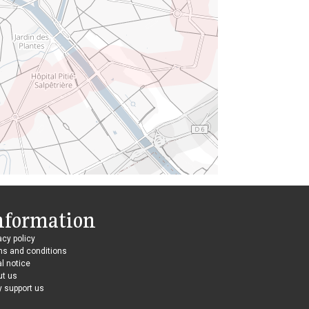
nformation
acy policy
ms and conditions
l notice
ut us
 support us