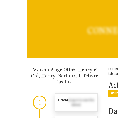
CONNE
Maison Ange Ottoz, Henry et
La rai
tablea
Cré, Henry, Bertaux, Lefebvre,
Lecluse
Act
artis
Gérard
(Log in to see the
1
dates)
Da