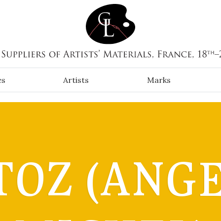
es
Artists
Marks
TOZ (ANGE