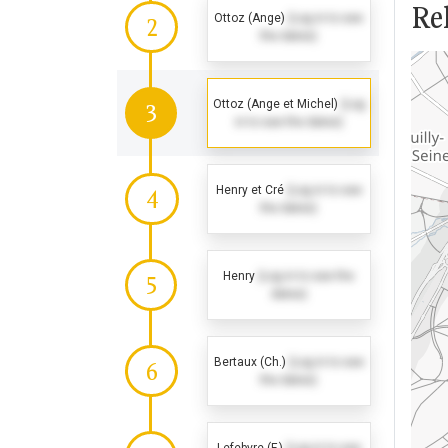
Rel
Ottoz (Ange)
(Log in to see
2
the dates)
Ottoz (Ange et Michel)
(Log
3
in to see the dates)
Henry et Cré
(Log in to see
4
the dates)
Henry
(Log in to see the
5
dates)
Bertaux (Ch.)
(Log in to see
6
the dates)