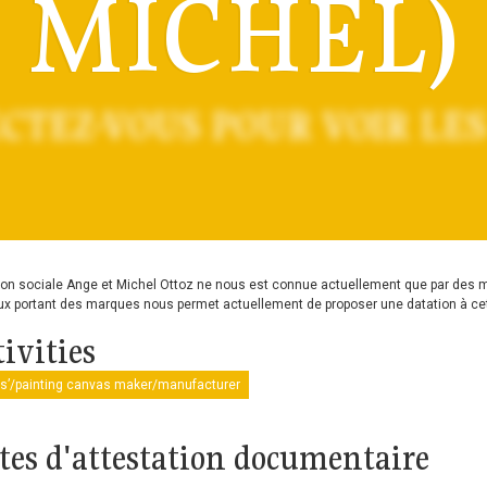
MICHEL)
CTEZ-VOUS POUR VOIR LES
son sociale Ange et Michel Ottoz ne nous est connue actuellement que par des ma
ux portant des marques nous permet actuellement de proposer une datation à cette
ivities
ts’/painting canvas maker/manufacturer
tes d'attestation documentaire