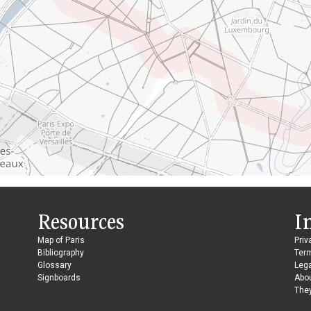
Resources
I
Map of Paris
Priv
Bibliography
Ter
Glossary
Lega
Signboards
Abo
They