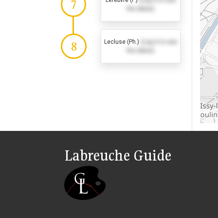
Lefebvre (F.)
(Log in to see
7
the dates)
Lecluse (Ph.)
(Log in to see
8
the dates)
Labreuche Guide