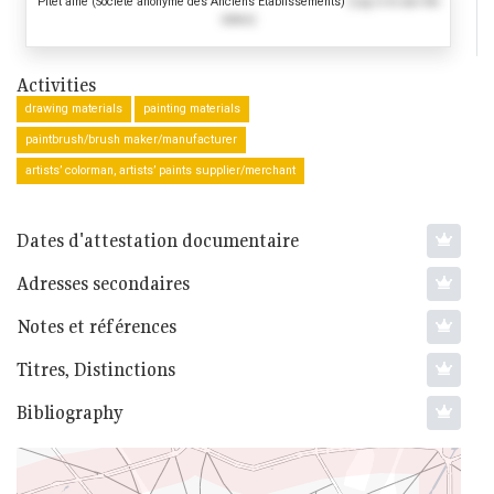
Pitet aîné (Société anonyme des Anciens Établissements)
(Log in to see the
dates)
Activities
drawing materials
painting materials
paintbrush/brush maker/manufacturer
artists’ colorman, artists’ paints supplier/merchant
Dates d'attestation documentaire
Adresses secondaires
Notes et références
Titres, Distinctions
Bibliography