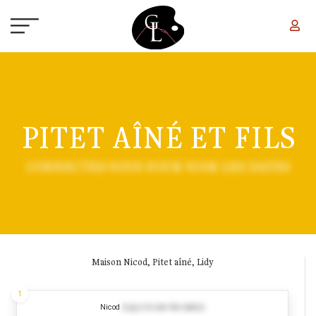
Skip to main content
PITET AÎNÉ ET FILS
CONNECTEZ-VOUS POUR VOIR LES DATES
Maison Nicod, Pitet aîné, Lidy
1
Nicod
(Log in to see the dates)