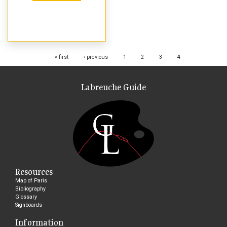
Pages
« first
‹ previous
1
2
3
4
Labreuche Guide
Resources
Map of Paris
Bibliography
Glossary
Signboards
Information