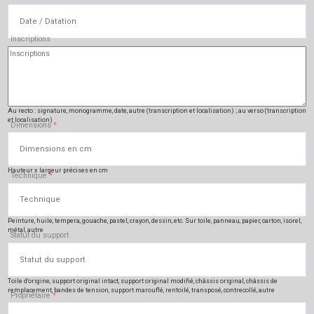
Inscriptions
Au recto : signature, monogramme, date, autre (transcription et localisation) ; au verso (transcription
et localisation)
Dimensions
*
Hauteur x largeur précises en cm
Technique
*
Peinture, huile, tempera, gouache, pastel, crayon, dessin, etc. Sur toile, panneau, papier, carton, isorel,
métal, autre
Statut du support
Toile d'origine, support original intact, support original modifié, châssis original, châssis de
remplacement, bandes de tension, support marouflé, rentoilé, transposé, contrecollé, autre
Propriétaire
*