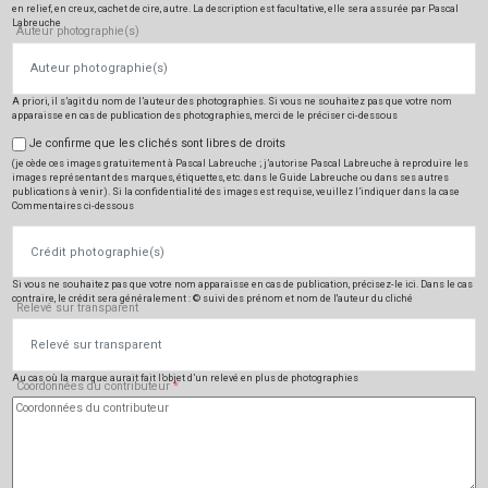
en relief, en creux, cachet de cire, autre. La description est facultative, elle sera assurée par Pascal
Labreuche
Auteur photographie(s)
A priori, il s’agit du nom de l’auteur des photographies. Si vous ne souhaitez pas que votre nom
apparaisse en cas de publication des photographies, merci de le préciser ci-dessous
Droits photographie(s)
*
Je confirme que les clichés sont libres de droits
(je cède ces images gratuitement à Pascal Labreuche ; j’autorise Pascal Labreuche à reproduire les
images représentant des marques, étiquettes, etc. dans le Guide Labreuche ou dans ses autres
publications à venir). Si la confidentialité des images est requise, veuillez l’indiquer dans la case
Commentaires ci-dessous
Crédit photographie(s)
Si vous ne souhaitez pas que votre nom apparaisse en cas de publication, précisez-le ici. Dans le cas
contraire, le crédit sera généralement : © suivi des prénom et nom de l'auteur du cliché
Relevé sur transparent
Au cas où la marque aurait fait l’objet d’un relevé en plus de photographies
Coordonnées du contributeur
*