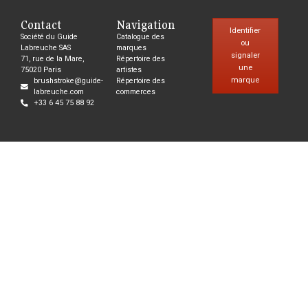
Contact
Navigation
Identifier
Société du Guide
Catalogue des
ou
Labreuche SAS
marques
signaler
71, rue de la Mare,
Répertoire des
une
75020 Paris
artistes
marque
brushstroke@guide-
Répertoire des
labreuche.com
commerces
+33 6 45 75 88 92