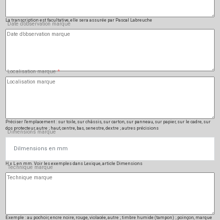
La transcription est facultative, elle sera assurée par Pascal Labreuche
Date d’observation marque
Localisation marque
*
Préciser l'emplacement : sur toile, sur châssis, sur carton, sur panneau, sur papier, sur le cadre, sur
dos protecteur, autre ; haut, centre, bas, senestre, dextre ; autres précisions
Dimensions marque
H x L en mm. Voir les exemples dans Lexique, article Dimensions
Technique marque
Exemple : au pochoir, encre noire, rouge, violacée, autre ; timbre humide (tampon) ; poinçon, marque