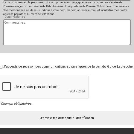
Le contributeur est la personne qui a rempli ce formulaire, qu’elle soit ou nom propriétaire de
l’œuvre ou agent du musée ou de l’établissement propriétaire de l’œuvre. S’ils diffèrent de la case «
Vos coordonnées » ci-dessus, indiquez votre nom, prénom, adresse e-mail, et facultativement votre
adresse postale et numéro de téléphone
Commentaires
J'accepte de recevoir des communications automatiques de la part du Guide Labreuche
* Champs obligatoires