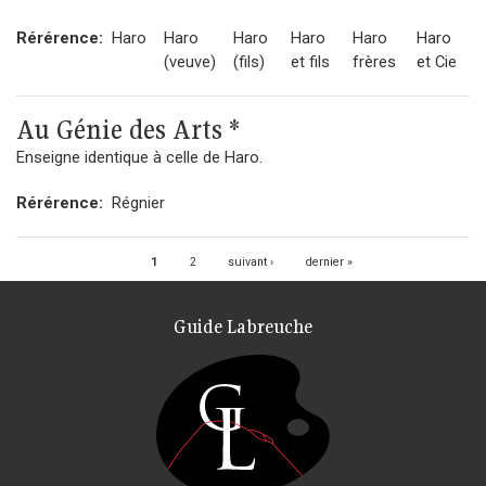
Rérérence:
Haro
Haro
Haro
Haro
Haro
Haro
(veuve)
(fils)
et fils
frères
et Cie
Au Génie des Arts *
Enseigne identique à celle de Haro.
Rérérence:
Régnier
Pages
1
2
suivant ›
dernier »
Guide Labreuche