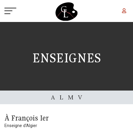
Aller au contenu principal
ENSEIGNES
A
L
M
V
À François Ier
Enseigne d'Algier