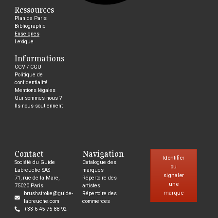
Ressources
Plan de Paris
Bibliographie
Enseignes
Lexique
Informations
CGV / CGU
Politique de
confidentialité
Mentions légales
Qui sommes-nous ?
Ils nous soutiennent
Contact
Navigation
Identifier
Société du Guide
Catalogue des
ou
Labreuche SAS
marques
signaler
71, rue de la Mare,
Répertoire des
une
75020 Paris
artistes
marque
brushstroke@guide-
Répertoire des
labreuche.com
commerces
+33 6 45 75 88 92