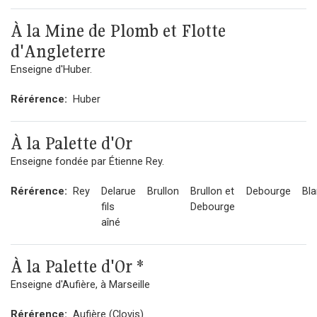
À la Mine de Plomb et Flotte
d'Angleterre
Enseigne d'Huber.
Rérérence:
Huber
À la Palette d'Or
Enseigne fondée par Étienne Rey.
Rérérence:
Rey
Delarue
Brullon
Brullon et
Debourge
Bl
fils
Debourge
aîné
À la Palette d'Or *
Enseigne d'Aufière, à Marseille
Rérérence:
Aufière (Clovis)