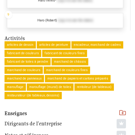
Haro frères*
(Log in to see the dates)
9
Haro (Robert)
(Log in to see the dates)
Activités
articles de dessin
articles de peinture
encadreur, marchand de cadres
fabricant de couleurs
fabricant de couleurs fines
fabricant de toiles à peindre
marchand de châssis
marchand de couleurs
marchand de couleurs fines
marchand de panneaux
marchand de papiers et cartons préparés
marouflage
marouflage (mural) de toiles
rentoileur (de tableaux)
restaurateur (de tableaux, dessins)
Enseignes
Dirigeants de l'entreprise