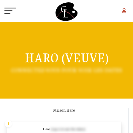
Aller au contenu principal
HARO (VEUVE)
CONNECTEZ-VOUS POUR VOIR LES DATES
Maison Haro
1
Haro
(Log in to see the dates)