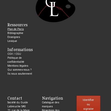
Ressources
Plan de Paris
Bibliographie
Enseignes
Lexique
Informations
CGV / CGU
Politique de
confidentialité
Mentions légales
Qui sommes-nous ?
Ils nous soutiennent
Contact
Navigation
Identifier
Société du Guide
Catalogue des
ou
Labreuche SAS
marques
signaler
71, rue de la Mare,
Répertoire des