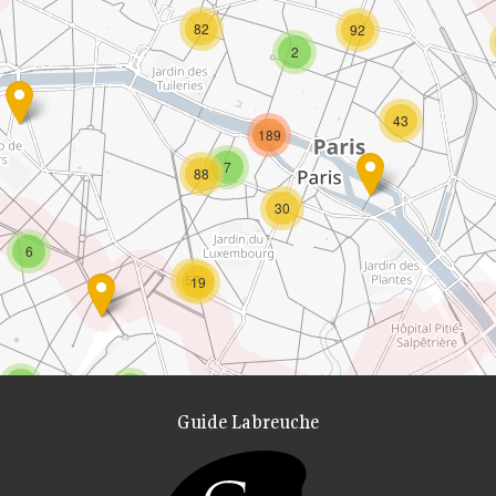
82
92
2
43
189
7
88
30
6
57
19
2
8
Guide Labreuche