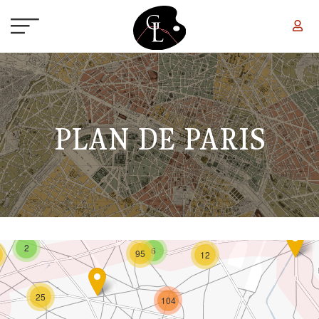
Aller au contenu principal
PLAN DE PARIS
2
6
95
12
25
104