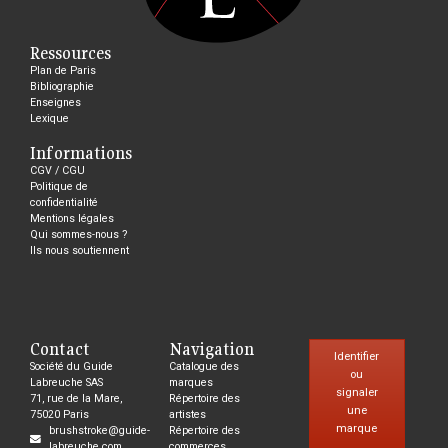
Ressources
Plan de Paris
Bibliographie
Enseignes
Lexique
Informations
CGV / CGU
Politique de
confidentialité
Mentions légales
Qui sommes-nous ?
Ils nous soutiennent
Contact
Navigation
Identifier
Société du Guide
Catalogue des
ou
Labreuche SAS
marques
signaler
71, rue de la Mare,
Répertoire des
une
75020 Paris
artistes
marque
brushstroke@guide-
Répertoire des
labreuche.com
commerces