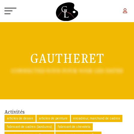
Aller au contenu principal
GAUTHERET
CONNECTEZ-VOUS POUR VOIR LES DATES
Activités
articles de dessin
articles de peinture
encadreur, marchand de cadres
fabricant de cadres (bordures)
fabricant de chevalets