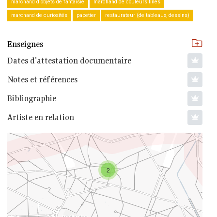
marchand d'objets de fantaisie
marchand de couleurs fines
marchand de curiosités
papetier
restaurateur (de tableaux, dessins)
Enseignes
Dates d'attestation documentaire
Notes et références
Bibliographie
Artiste en relation
2