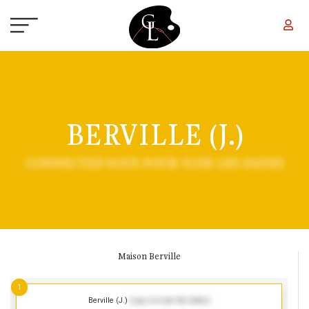
Aller au contenu principal
BERVILLE (J.)
CONNECTEZ-VOUS POUR VOIR LES DATES
Maison Berville
1
Berville (J.)
(Log in to see the dates)