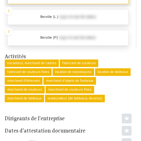
2
Berville (L.)
(Log in to see the dates)
3
Berville (P.)
(Log in to see the dates)
Activités
encadreur, marchand de cadres
fabricant de couleurs
fabricant de couleurs fines
location de mannequins
location de tableaux
marchand d'étrennes
marchand d'objets de fantaisie
marchand de couleurs
marchand de couleurs fines
marchand de tableaux
restaurateur (de tableaux, dessins)
Dirigeants de l'entreprise
Dates d'attestation documentaire