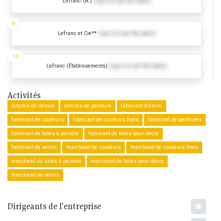
Lefranc (A.)
(Log in to see the dates)
9
Lefranc et Cie**
(Log in to see the dates)
10
Lefranc (Établissements)
(Log in to see the dates)
Activités
articles de dessin
articles de peinture
fabricant d'encre
fabricant de couleurs
fabricant de couleurs fines
fabricant de peintures
fabricant de toiles à peindre
fabricant de toiles pour décor
fabricant de vernis
marchand de couleurs
marchand de couleurs fines
marchand de toiles à peindre
marchand de toiles pour décor
marchand de vernis
Dirigeants de l'entreprise