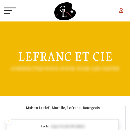
Aller au contenu principal
LEFRANC ET CIE
CONNECTEZ-VOUS POUR VOIR LES DATES
Maison Laclef, Marolle, Lefranc, Bourgeois
1
Laclef
(Log in to see the dates)