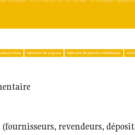
ouleurs fines
fabricant de crayons
fabricant de plumes métalliques
marc
e
mentaire
fournisseurs, revendeurs, déposita