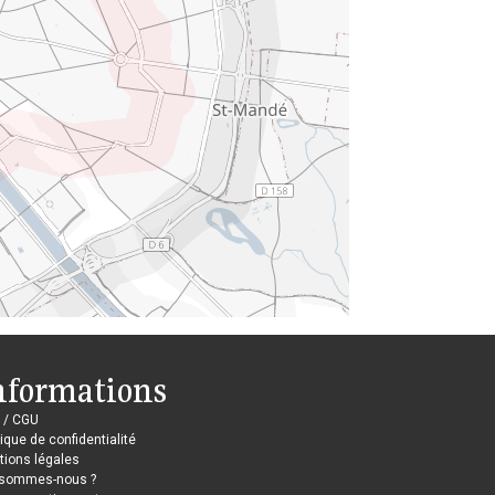
nformations
 / CGU
tique de confidentialité
ions légales
 sommes-nous ?