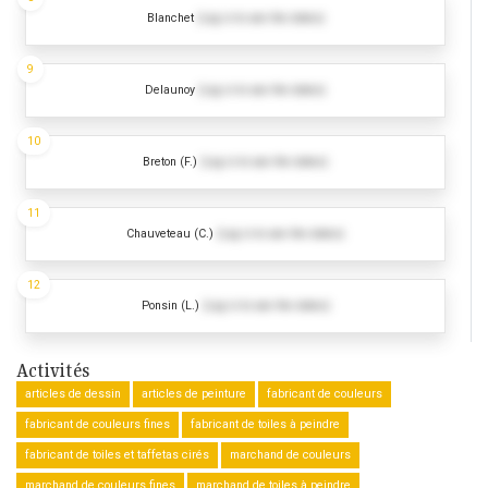
Blanchet
(Log in to see the dates)
9
Delaunoy
(Log in to see the dates)
10
Breton (F.)
(Log in to see the dates)
11
Chauveteau (C.)
(Log in to see the dates)
12
Ponsin (L.)
(Log in to see the dates)
Activités
articles de dessin
articles de peinture
fabricant de couleurs
fabricant de couleurs fines
fabricant de toiles à peindre
fabricant de toiles et taffetas cirés
marchand de couleurs
marchand de couleurs fines
marchand de toiles à peindre