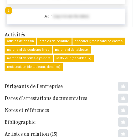
2
Gadin
(Log in to see the dates)
Activités
articles de dessin
articles de peinture
encadreur, marchand de cadres
marchand de couleurs fines
marchand de tableaux
marchand de toiles à peindre
rentoileur (de tableaux)
restaurateur (de tableaux, dessins)
Dirigeants de l'entreprise
Dates d'attestations documentaires
Notes et références
Bibliographie
Artistes en relation (15)