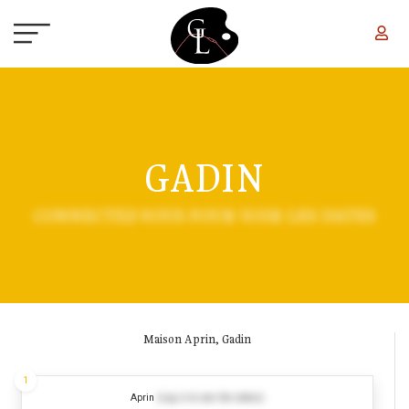
Aller au contenu principal
GADIN
CONNECTEZ-VOUS POUR VOIR LES DATES
Maison Aprin, Gadin
1
Aprin
(Log in to see the dates)