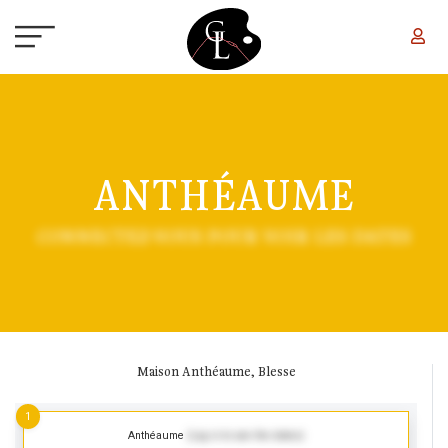
Aller au contenu principal
ANTHÉAUME
CONNECTEZ-VOUS POUR VOIR LES DATES
Maison Anthéaume, Blesse
1
Anthéaume
(Log in to see the dates)