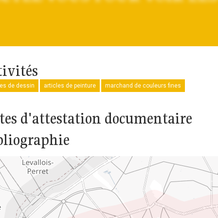
tivités
les de dessin
articles de peinture
marchand de couleurs fines
tes d'attestation documentaire
bliographie