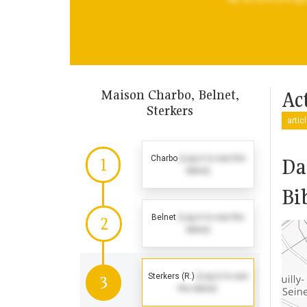
Maison Charbo, Belnet,
Ac
Sterkers
artic
Charbo
(Log in to see the
Da
1
dates)
Bi
Belnet
(Log in to see the
2
dates)
Sterkers (R.)
(Log in to see
3
the dates)