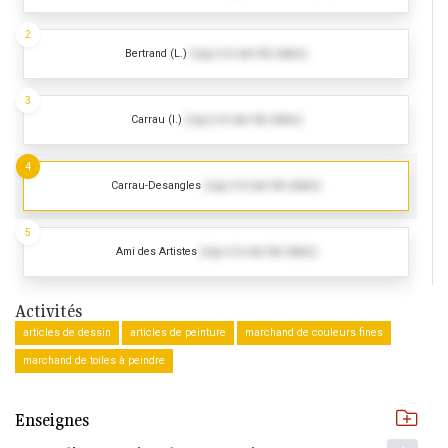
2
Bertrand (L.)
(Log in to see the dates)
3
Carrau (I.)
(Log in to see the dates)
4
Carrau-Desangles
(Log in to see the dates)
5
Ami des Artistes
(Log in to see the dates)
Activités
articles de dessin
articles de peinture
marchand de couleurs fines
marchand de toiles à peindre
Enseignes