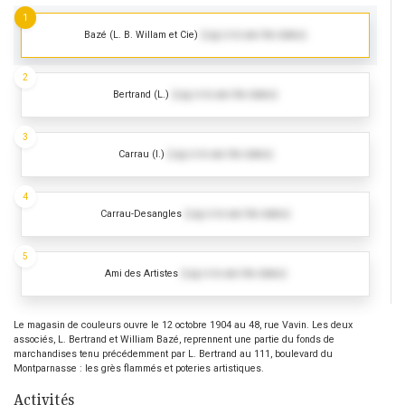
1
Bazé (L. B. Willam et Cie)
(Log in to see the dates)
2
Bertrand (L.)
(Log in to see the dates)
3
Carrau (I.)
(Log in to see the dates)
4
Carrau-Desangles
(Log in to see the dates)
5
Ami des Artistes
(Log in to see the dates)
Le magasin de couleurs ouvre le 12 octobre 1904 au 48, rue Vavin. Les deux
associés, L. Bertrand et William Bazé, reprennent une partie du fonds de
marchandises tenu précédemment par L. Bertrand au 111, boulevard du
Montparnasse : les grès flammés et poteries artistiques.
Activités