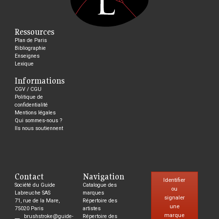
Ressources
Plan de Paris
Bibliographie
Enseignes
Lexique
Informations
CGV / CGU
Politique de
confidentialité
Mentions légales
Qui sommes-nous ?
Ils nous soutiennent
Contact
Navigation
Identifier
Société du Guide
Catalogue des
ou
Labreuche SAS
marques
signaler
71, rue de la Mare,
Répertoire des
une
75020 Paris
artistes
marque
brushstroke@guide-
Répertoire des