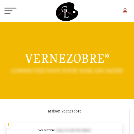
Aller au contenu principal
VERNEZOBRE*
CONNECTEZ-VOUS POUR VOIR LES DATES
Maison Vernezobre
1
Vernezobre
(Log in to see the dates)