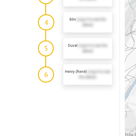
Blin
(Log in to see the
4
dates)
Duval
(Log in to see the
5
dates)
Henry (René)
(Log in to see
6
the dates)