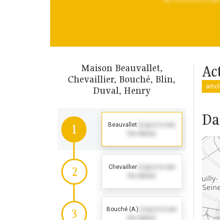
Maison Beauvallet,
Ac
Chevaillier, Bouché, Blin,
artic
Duval, Henry
Da
Beauvallet
(Log in to see
1
the dates)
Chevaillier
(Log in to see
2
the dates)
Bouché (A.)
(Log in to see
3
the dates)