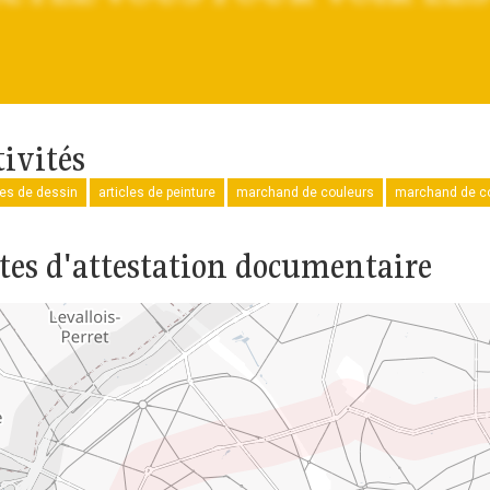
tivités
les de dessin
articles de peinture
marchand de couleurs
marchand de co
tes d'attestation documentaire