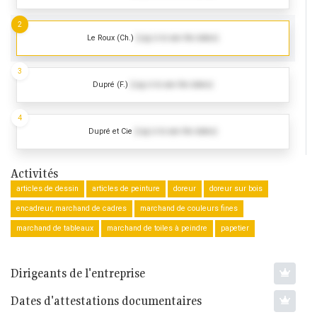
2
Le Roux (Ch.)
(Log in to see the dates)
3
Dupré (F.)
(Log in to see the dates)
4
Dupré et Cie
(Log in to see the dates)
Activités
articles de dessin
articles de peinture
doreur
doreur sur bois
encadreur, marchand de cadres
marchand de couleurs fines
marchand de tableaux
marchand de toiles à peindre
papetier
Dirigeants de l'entreprise
Dates d'attestations documentaires