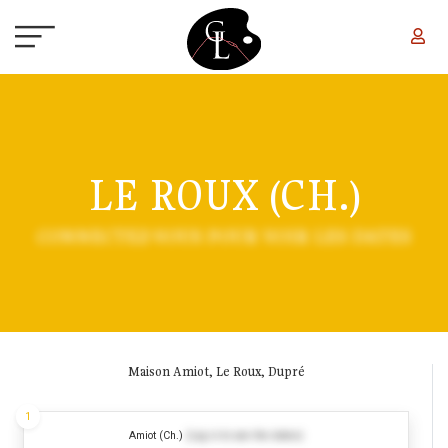
Aller au contenu principal
LE ROUX (CH.)
CONNECTEZ-VOUS POUR VOIR LES DATES
Maison Amiot, Le Roux, Dupré
1
Amiot (Ch.)
(Log in to see the dates)