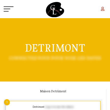
Aller au contenu principal
DETRIMONT
CONNECTEZ-VOUS POUR VOIR LES DATES
Maison Detrimont
1
Detrimont
(Log in to see the dates)