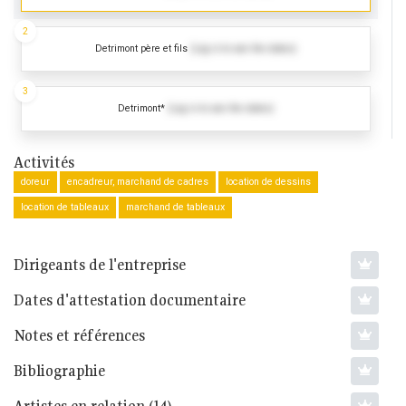
2
Detrimont père et fils
(Log in to see the dates)
3
Detrimont*
(Log in to see the dates)
Activités
doreur
encadreur, marchand de cadres
location de dessins
location de tableaux
marchand de tableaux
Dirigeants de l'entreprise
Dates d'attestation documentaire
Notes et références
Bibliographie