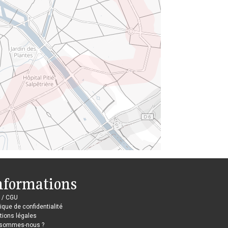
nformations
 / CGU
tique de confidentialité
ions légales
 sommes-nous ?