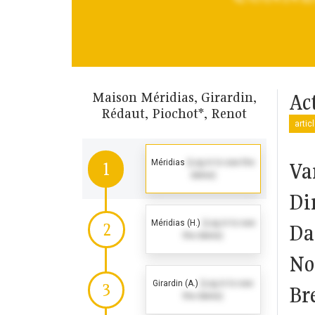
Maison Méridias, Girardin,
Ac
Rédaut, Piochot*, Renot
artic
Méridias
(Log in to see the
Va
1
dates)
Di
Méridias (H.)
(Log in to see
2
Da
the dates)
No
Girardin (A.)
(Log in to see
3
Br
the dates)