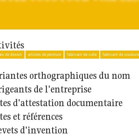
tivités
les de dessin
articles de peinture
fabricant de colle
fabricant de couleur
riantes orthographiques du nom
rigeants de l'entreprise
tes d'attestation documentaire
tes et références
evets d'invention