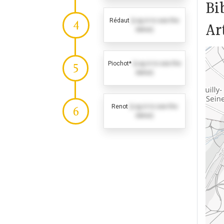
Bi
Rédaut
(Log in to see the
4
Ar
dates)
Piochot*
(Log in to see the
5
dates)
Renot
(Log in to see the
6
dates)