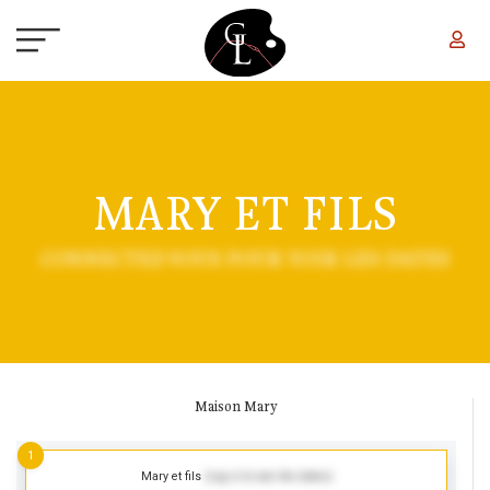
Aller au contenu principal
MARY ET FILS
CONNECTEZ-VOUS POUR VOIR LES DATES
Maison Mary
1
Mary et fils
(Log in to see the dates)