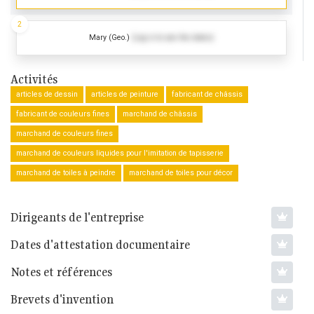
2
Mary (Geo.)
(Log in to see the dates)
Activités
articles de dessin
articles de peinture
fabricant de châssis
fabricant de couleurs fines
marchand de châssis
marchand de couleurs fines
marchand de couleurs liquides pour l'imitation de tapisserie
marchand de toiles à peindre
marchand de toiles pour décor
Dirigeants de l'entreprise
Dates d'attestation documentaire
Notes et références
Brevets d'invention