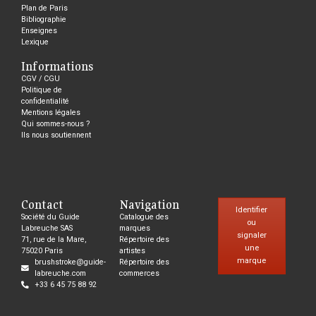
Plan de Paris
Bibliographie
Enseignes
Lexique
Informations
CGV / CGU
Politique de
confidentialité
Mentions légales
Qui sommes-nous ?
Ils nous soutiennent
Contact
Navigation
Identifier
Société du Guide
Catalogue des
ou
Labreuche SAS
marques
signaler
71, rue de la Mare,
Répertoire des
une
75020 Paris
artistes
marque
brushstroke@guide-
Répertoire des
labreuche.com
commerces
+33 6 45 75 88 92