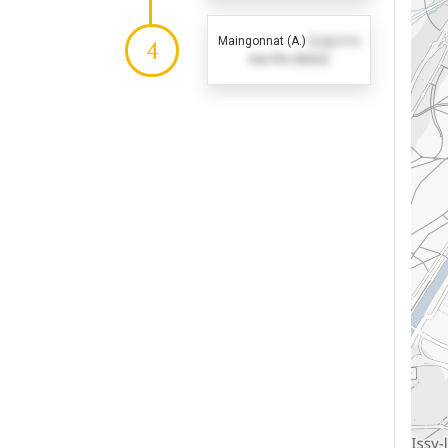
Maingonnat (A.)
(Log in to
4
see the dates)