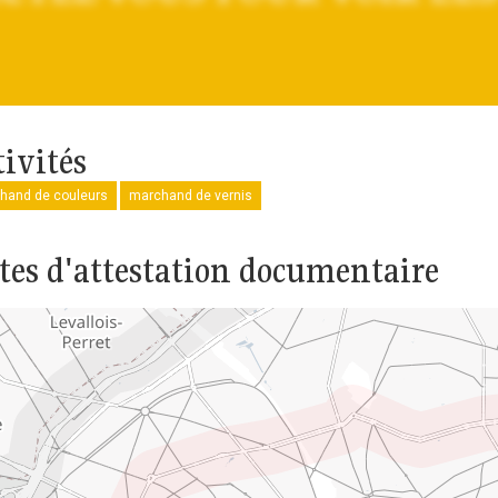
tivités
hand de couleurs
marchand de vernis
tes d'attestation documentaire