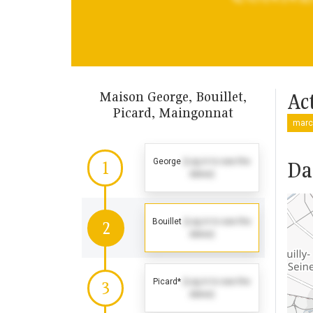
Maison George, Bouillet,
Ac
Picard, Maingonnat
marc
George
(Log in to see the
Da
1
dates)
Bouillet
(Log in to see the
2
dates)
Picard*
(Log in to see the
3
dates)