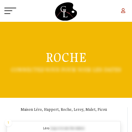
Aller au contenu principal
ROCHE
CONNECTEZ-VOUS POUR VOIR LES DATES
Maison Léro, Happert, Roche, Leroy, Malet, Picou
1
Léro
(Log in to see the dates)