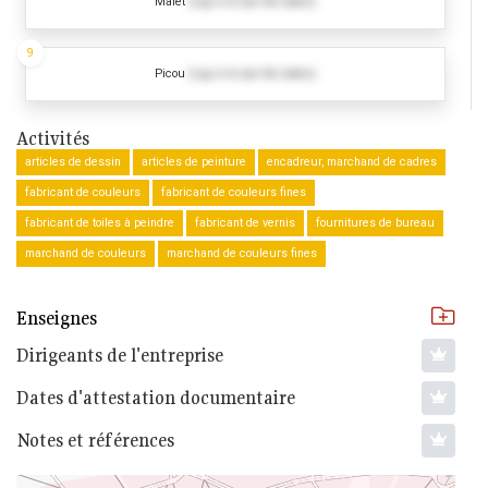
Malet
(Log in to see the dates)
9
Picou
(Log in to see the dates)
Activités
articles de dessin
articles de peinture
encadreur, marchand de cadres
fabricant de couleurs
fabricant de couleurs fines
fabricant de toiles à peindre
fabricant de vernis
fournitures de bureau
marchand de couleurs
marchand de couleurs fines
Enseignes
Dirigeants de l'entreprise
Dates d'attestation documentaire
Notes et références