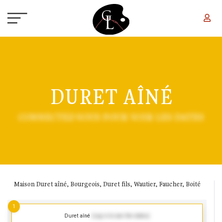
Aller au contenu principal
DURET AÎNÉ
CONNECTEZ-VOUS POUR VOIR LES DATES
Maison Duret aîné, Bourgeois, Duret fils, Wautier, Faucher, Boité
1
Duret aîné
(Log in to see the dates)