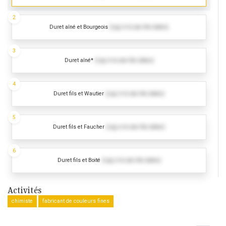
2
Duret aîné et Bourgeois
(Log in to see the dates)
3
Duret aîné*
(Log in to see the dates)
4
Duret fils et Wautier
(Log in to see the dates)
5
Duret fils et Faucher
(Log in to see the dates)
6
Duret fils et Boité
(Log in to see the dates)
Activités
chimiste
fabricant de couleurs fines