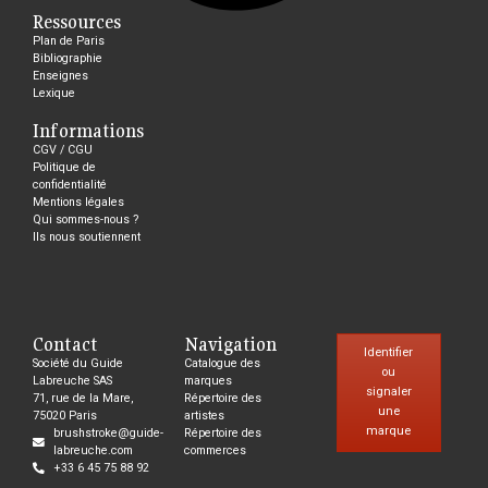
Ressources
Plan de Paris
Bibliographie
Enseignes
Lexique
Informations
CGV / CGU
Politique de
confidentialité
Mentions légales
Qui sommes-nous ?
Ils nous soutiennent
Contact
Navigation
Identifier
Société du Guide
Catalogue des
ou
Labreuche SAS
marques
signaler
71, rue de la Mare,
Répertoire des
une
75020 Paris
artistes
marque
brushstroke@guide-
Répertoire des
labreuche.com
commerces
+33 6 45 75 88 92