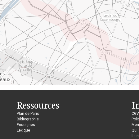
Ressources
I
Plan de Paris
CGV
Bibliographie
Poli
Enseignes
Ment
Lexique
Qui
Ils 