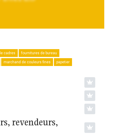
de cadres
fournitures de bureau
marchand de couleurs fines
papetier
rs, revendeurs,