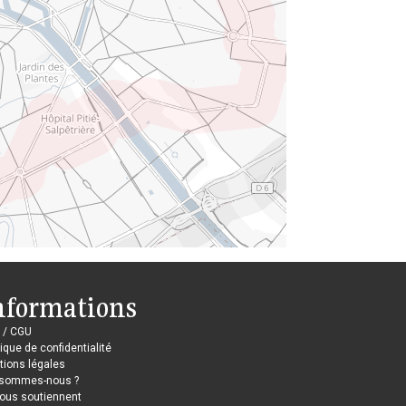
nformations
 / CGU
tique de confidentialité
ions légales
 sommes-nous ?
nous soutiennent