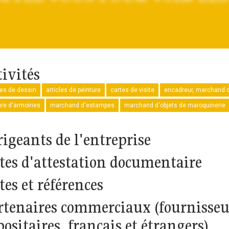
tivités
les de dessin
articles de peinture
cartes de visite
encadreur, marchand 
re d'armoiries
marchand d'estampes
marchand d'objets de maroquinerie
rigeants de l'entreprise
tes d'attestation documentaire
tes et références
rtenaires commerciaux (fournisseu
ositaires, français et étrangers)