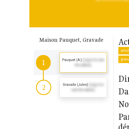
Maison Pauquet, Gravade
Ac
artic
gravu
Pauquet (A.)
(Log in to see
1
the dates)
Di
Gravade (Jules)
(Log in to
2
Da
see the dates)
No
Pa
dép