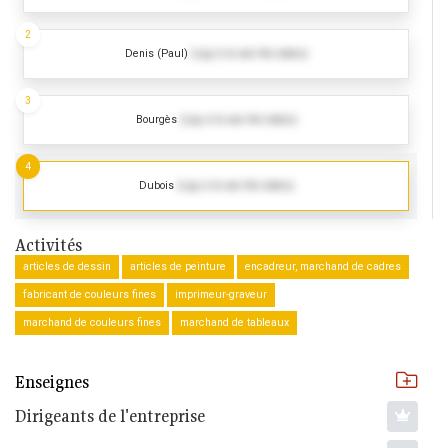
2
Denis (Paul)
(Log in to see the dates)
3
Bourgès
(Log in to see the dates)
4
Dubois
(Log in to see the dates)
Activités
articles de dessin
articles de peinture
encadreur, marchand de cadres
fabricant de couleurs fines
imprimeur-graveur
marchand de couleurs fines
marchand de tableaux
Enseignes
Dirigeants de l'entreprise