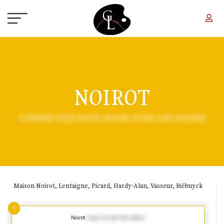
Aller au contenu principal
NOIROT
CONNECTEZ-VOUS POUR VOIR LES DATES
Maison Noirot, Lentaigne, Picard, Hardy-Alan, Vasseur, Biébuyck
1
Noirot
(Log in to see the dates)