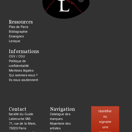
Ressources
Plan de Paris
Bibliographie
Enseignes
Lexique
Informations
CGV / CGU
Politique de
confidentialité
Mentions légales
Qui sommes-nous ?
Ils nous soutiennent
Contact
Navigation
Identifier
Société du Guide
Catalogue des
ou
Labreuche SAS
marques
signaler
71, rue de la Mare,
Répertoire des
une
75020 Paris
artistes