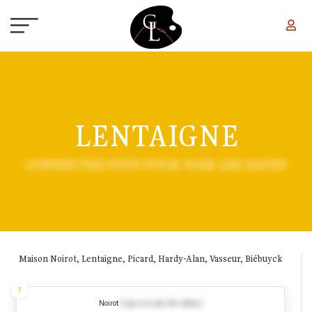
Aller au contenu principal
LENTAIGNE
CONNECTEZ-VOUS POUR VOIR LES DATES
Maison Noirot, Lentaigne, Picard, Hardy-Alan, Vasseur, Biébuyck
1
Noirot
(Log in to see the dates)