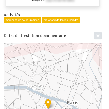
Hardy-Alan*
(Log in to see the dates)
Activités
marchand de couleurs fines
marchand de toiles à peindre
Dates d'attestation documentaire