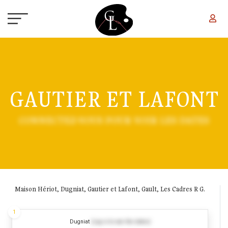
Aller au contenu principal
GAUTIER ET LAFONT
CONNECTEZ-VOUS POUR VOIR LES DATES
Maison Hériot, Dugniat, Gautier et Lafont, Gault, Les Cadres R G.
1
Dugniat
(Log in to see the dates)