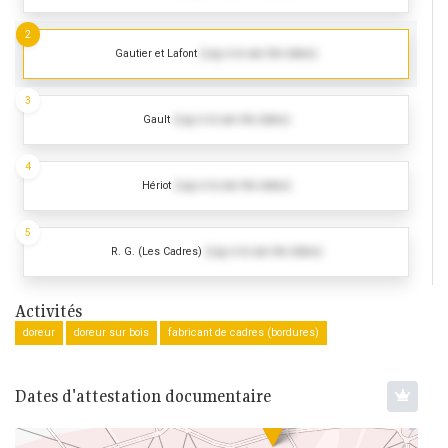
2
Gautier et Lafont
(Log in to see the dates)
3
Gault
(Log in to see the dates)
4
Hériot
(Log in to see the dates)
5
R. G. (Les Cadres)
(Log in to see the dates)
Activités
doreur
doreur sur bois
fabricant de cadres (bordures)
Dates d'attestation documentaire