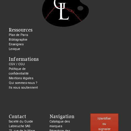
Ressources
Plan de Paris
Bibliographie
Enseignes
Lexique
Informations
CGV / CGU
Politique de
confidentialité
Mentions légales
Qui sommes-nous ?
Ils nous soutiennent
Contact
Navigation
Identifier
Société du Guide
Catalogue des
ou
Labreuche SAS
marques
signaler
71, rue de la Mare,
Répertoire des