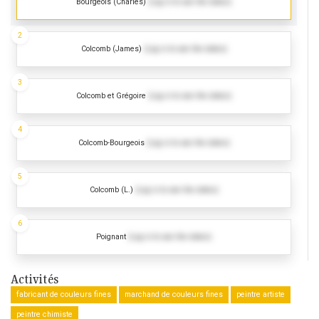
Bourgeois (Charles)
(Log in to see the dates)
2
Colcomb (James)
(Log in to see the dates)
3
Colcomb et Grégoire
(Log in to see the dates)
4
Colcomb-Bourgeois
(Log in to see the dates)
5
Colcomb (L.)
(Log in to see the dates)
6
Poignant
(Log in to see the dates)
Activités
fabricant de couleurs fines
marchand de couleurs fines
peintre artiste
peintre chimiste