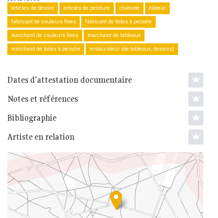
articles de dessin
articles de peinture
chimiste
éditeur
fabricant de couleurs fines
fabricant de toiles à peindre
marchand de couleurs fines
marchand de tableaux
marchand de toiles à peindre
restaurateur (de tableaux, dessins)
Dates d'attestation documentaire
Notes et références
Bibliographie
Artiste en relation