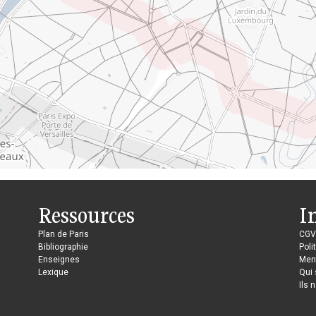
Ressources
I
Plan de Paris
CGV
Bibliographie
Poli
Enseignes
Ment
Lexique
Qui
Ils 