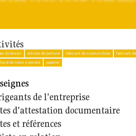
tivités
les de dessin
articles de peinture
fabricant de couleurs fines
fabricant de
and de toiles à peindre
papetier
seignes
rigeants de l'entreprise
tes d'attestation documentaire
tes et références