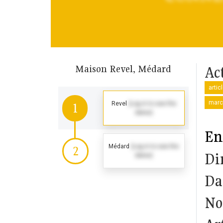
Maison Revel, Médard
Ac
artic
march
Revel
(Log in to see the
1
dates)
En
Médard
(Log in to see the
2
Di
dates)
Da
No