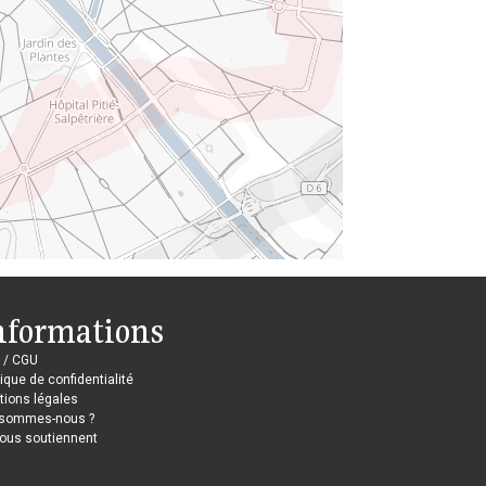
nformations
 / CGU
tique de confidentialité
ions légales
 sommes-nous ?
nous soutiennent