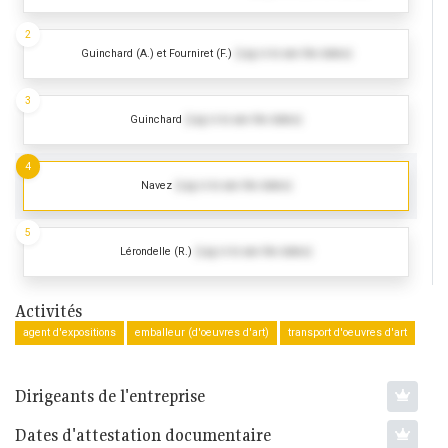
2
Guinchard (A.) et Fourniret (F.)
(Log in to see the dates)
3
Guinchard
(Log in to see the dates)
4
Navez
(Log in to see the dates)
5
Lérondelle (R.)
(Log in to see the dates)
Activités
agent d'expositions
emballeur (d'oeuvres d'art)
transport d'oeuvres d'art
Dirigeants de l'entreprise
Dates d'attestation documentaire