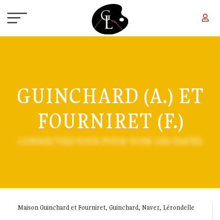
Aller au contenu principal
GUINCHARD (A.) ET
FOURNIRET (F.)
CONNECTEZ-VOUS POUR VOIR LES DATES
Maison Guinchard et Fourniret, Guinchard, Navez, Lérondelle