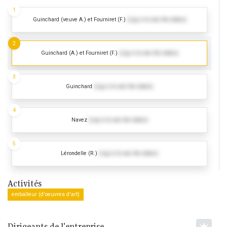
1
Guinchard (veuve A.) et Fourniret (F.)
(Log in to see the dates)
2
Guinchard (A.) et Fourniret (F.)
(Log in to see the dates)
3
Guinchard
(Log in to see the dates)
4
Navez
(Log in to see the dates)
5
Lérondelle (R.)
(Log in to see the dates)
Activités
emballeur (d'oeuvres d'art)
Dirigeants de l'entreprise