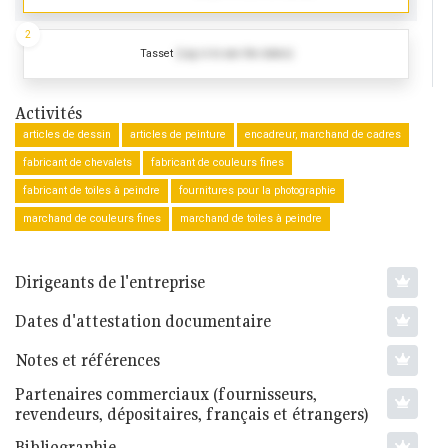
2
Tasset
(Log in to see the dates)
Activités
articles de dessin
articles de peinture
encadreur, marchand de cadres
fabricant de chevalets
fabricant de couleurs fines
fabricant de toiles à peindre
fournitures pour la photographie
marchand de couleurs fines
marchand de toiles à peindre
Dirigeants de l'entreprise
Dates d'attestation documentaire
Notes et références
Partenaires commerciaux (fournisseurs,
revendeurs, dépositaires, français et étrangers)
Bibliographie