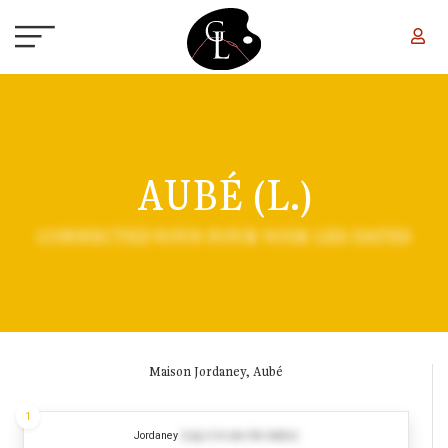
Aller au contenu principal
AUBÉ (L.)
CONNECTEZ-VOUS POUR VOIR LES DATES
Maison Jordaney, Aubé
1
Jordaney
(Log in to see the dates)