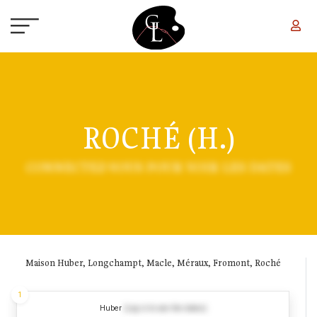
Aller au contenu principal
ROCHÉ (H.)
CONNECTEZ-VOUS POUR VOIR LES DATES
Maison Huber, Longchampt, Macle, Méraux, Fromont, Roché
1
Huber
(Log in to see the dates)