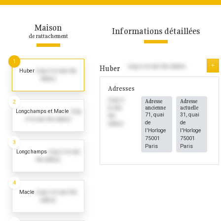
Maison
Informations détaillées
de rattachement
1
+
(Log in to see the dates)
Huber
Huber
(Log in to see the
dates)
Adresses
(Log in
Adresse
Adresse
2
ancienne
actuelle
to see
Longchamps et Macle
(Log
71, quai
31, quai
the
in to see the dates)
de
de
dates)
l'Horloge
l'Horloge
75001
75001
3
Paris
Paris
Longchamps
(Log in to see
the dates)
4
Macle
(Log in to see the
dates)