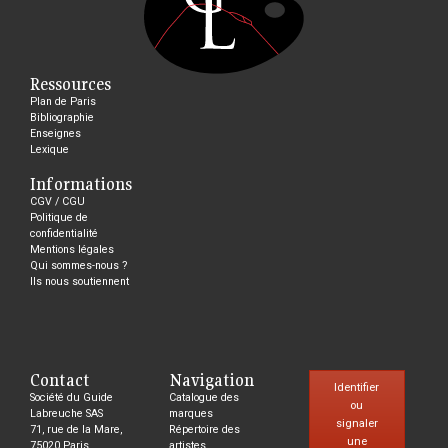
Ressources
Plan de Paris
Bibliographie
Enseignes
Lexique
Informations
CGV / CGU
Politique de
confidentialité
Mentions légales
Qui sommes-nous ?
Ils nous soutiennent
Contact
Navigation
Identifier
Société du Guide
Catalogue des
ou
Labreuche SAS
marques
signaler
71, rue de la Mare,
Répertoire des
une
75020 Paris
artistes