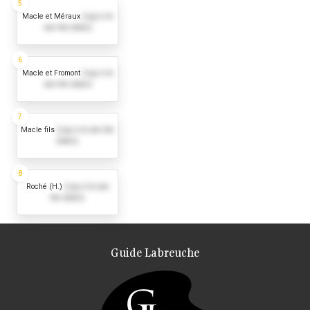
5
Macle et Méraux
(Log in to
see the dates)
6
Macle et Fromont
(Log in to
see the dates)
7
Macle fils
(Log in to see the
dates)
8
Roché (H.)
(Log in to see
the dates)
Guide Labreuche