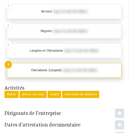
1
Servais
(Log in to see the dates)
2
Régnier
(Log in to see the dates)
3
Langlois et Chéradame
(Log in to see the dates)
4
Chéradame (Léopold)
(Log in to see the dates)
Activités
doreur
doreur sur bois
expert
marchand de tableaux
Dirigeants de l'entreprise
Dates d'attestation documentaire