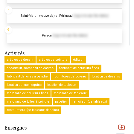
8
Saint-Martin (veuve de) et Périgaud
(Log in to see the dates)
9
Pinson
(Log in to see the dates)
Activités
articles de dessin
articles de peinture
éditeur
encadreur, marchand de cadres
fabricant de couleurs fines
fabricant de toiles à peindre
fournitures de bureau
location de dessins
location de mannequins
location de tableaux
marchand de couleurs fines
marchand de tableaux
marchand de toiles à peindre
papetier
rentoileur (de tableaux)
restaurateur (de tableaux, dessins)
Enseignes