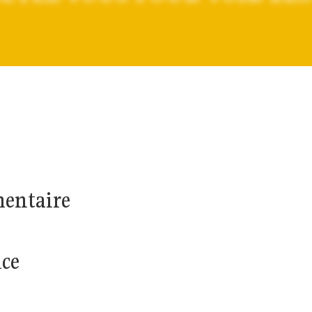
e
mentaire
ice