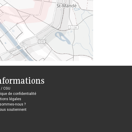
nformations
 / CGU
tique de confidentialité
ions légales
 sommes-nous ?
nous soutiennent