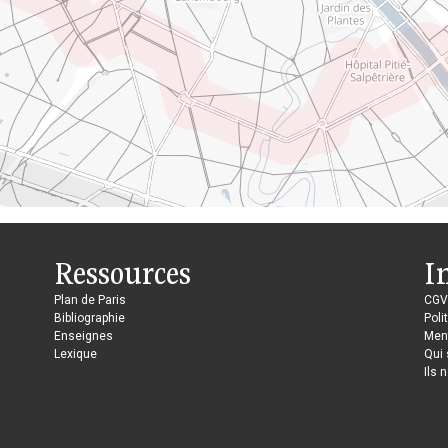
Ressources
I
Plan de Paris
CGV
Bibliographie
Poli
Enseignes
Ment
Lexique
Qui
Ils 