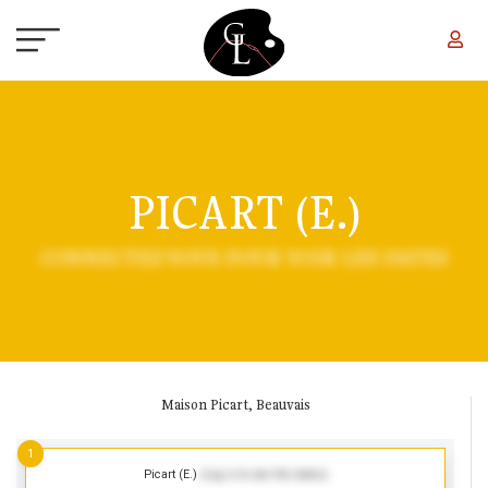
Aller au contenu principal
PICART (E.)
CONNECTEZ-VOUS POUR VOIR LES DATES
Maison Picart, Beauvais
1
Picart (E.)
(Log in to see the dates)