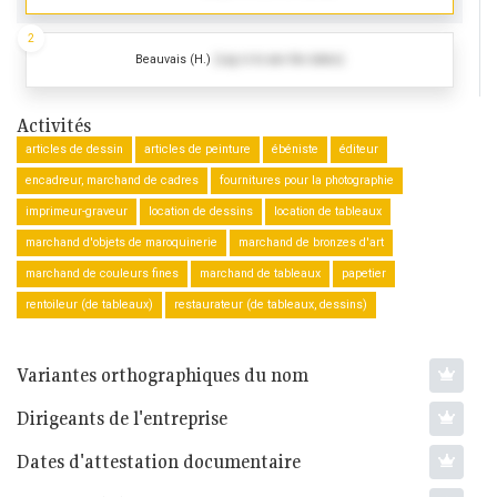
2
Beauvais (H.)
(Log in to see the dates)
Activités
articles de dessin
articles de peinture
ébéniste
éditeur
encadreur, marchand de cadres
fournitures pour la photographie
imprimeur-graveur
location de dessins
location de tableaux
marchand d'objets de maroquinerie
marchand de bronzes d'art
marchand de couleurs fines
marchand de tableaux
papetier
rentoileur (de tableaux)
restaurateur (de tableaux, dessins)
Variantes orthographiques du nom
Dirigeants de l'entreprise
Dates d'attestation documentaire