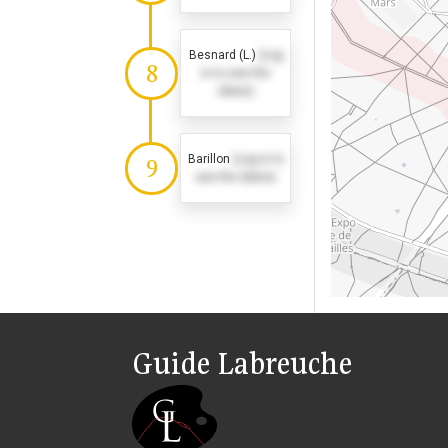
Besnard (L.)
(Log
8
in to see the
dates)
Barillon
(Log in to
9
see the dates)
Guide Labreuche