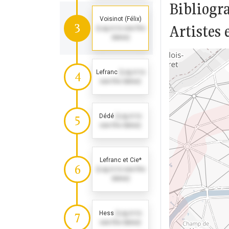
Bibliogr
Voisinot (Félix)
3
Artistes 
(Log in to see the
dates)
Lefranc
(Log in to
4
see the dates)
Dédé
(Log in to
5
see the dates)
Lefranc et Cie*
6
(Log in to see the
dates)
Hess
(Log in to
7
see the dates)