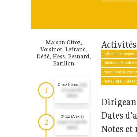
Maison Ottoz,
Activités
Voisinot, Lefranc,
articles de dessin
Dédé, Hess, Besnard,
Barillon
fabricant de toiles 
marchand de pann
restaurateur (de ta
Ottoz frères
(Log
1
in to see the
dates)
Dirigeant
Dates d'
Ottoz (Alexis)
2
(Log in to see the
Notes et 
dates)