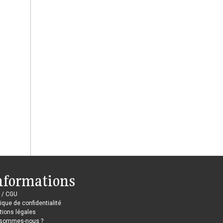
nformations
 / CGU
tique de confidentialité
ions légales
 sommes-nous ?