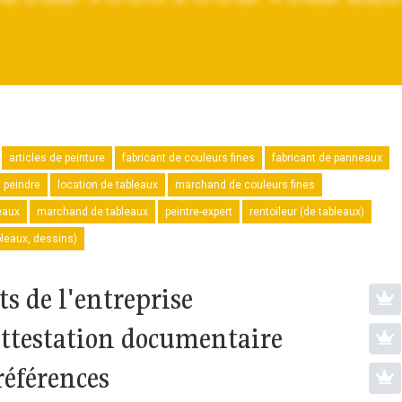
articles de peinture
fabricant de couleurs fines
fabricant de panneaux
à peindre
location de tableaux
marchand de couleurs fines
eaux
marchand de tableaux
peintre-expert
rentoileur (de tableaux)
bleaux, dessins)
s de l'entreprise
attestation documentaire
références