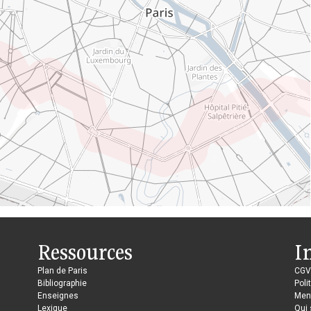
Ressources
I
Plan de Paris
CGV
Bibliographie
Poli
Enseignes
Ment
Lexique
Qui